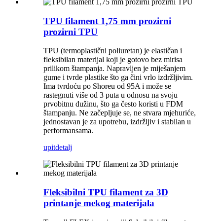
TPU filament 1,75 mm prozirni
prozirni TPU
TPU (termoplastični poliuretan) je elastičan i
fleksibilan materijal koji je gotovo bez mirisa
prilikom štampanja. Napravljen je miješanjem
gume i tvrde plastike što ga čini vrlo izdržljivim.
Ima tvrdoću po Shoreu od 95A i može se
rastegnuti više od 3 puta u odnosu na svoju
prvobitnu dužinu, što ga često koristi u FDM
štampanju. Ne začepljuje se, ne stvara mjehuriće,
jednostavan je za upotrebu, izdržljiv i stabilan u
performansama.
upit
detalj
Fleksibilni TPU filament za 3D
printanje mekog materijala