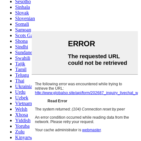
Sesotho
Sinhala
Slovak
Slovenian
Somali
Samoan
Scots Gaelic
Shona
Sindhi
Sundanese
Swahili
Tajik
Tamil
Telugu
Thai
Ukrainian
Urdu
Uzbek
Vietnamese
Welsh
Xhosa
Yiddish
Yoruba
Zulu
Kinyarwanda