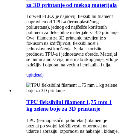
za 3D printanje od mekog materijala
Torwell FLEX je najnoviji fleksibilni filament
napravljen od TPU-a (termoplastičnog
poliuretana), jednog od najčešće korištenih
polimera za fleksibilne materijale za 3D printanje.
Ovaj filament za 3D printanje razvijen je s
fokusom na izdržljivost, fleksibilnost i
jednostavnost korištenja. Sada iskoristite
prednosti TPU-a i jednostavne obrade. Materijal
se minimalno savija, ima malo skupljanje, vrlo je
izdržljiv i otporan na većinu hemikalija i ulja.
upit
detalj
TPU fleksibilni filament 1,75 mm 1
kg zelene boje za 3D printanje
TPU (termoplastični poliuretan) filament je
poznat po svojoj izdržljivosti, otpornosti na
udarce i abraziju, otpornosti na habanje i kidanje,