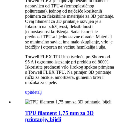
Torwell FLEX je najnoviji fleksibilni filament
napravljen od TPU-a (termoplastičnog
poliuretana), jednog od najčešće korištenih
polimera za fleksibilne materijale za 3D printanje.
Ovaj filament za 3D printanje razvijen je s
fokusom na izdržljivost, fleksibilnost i
jednostavnost korištenja. Sada iskoristite
prednosti TPU-a i jednostavne obrade. Materijal
se minimalno savija, ima malo skupljanje, vrlo je
izdržljiv i otporan na većinu hemikalija i ulja.
Torwell FLEX TPU ima tvrdoću po Shoreu od
95 A i ogromno istezanje pri prekidu od 800%.
Iskoristite prednosti vrlo širokog spektra primjena
s Torwell FLEX TPU. Na primjer, 3D printanje
ručki za bicikle, amortizera, gumenih brtvi i
uložaka za cipele.
upit
detalj
TPU filament 1,75 mm za 3D
printanje, bijeli