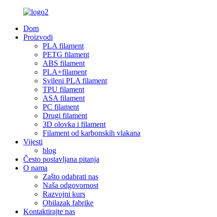
Dom
Proizvodi
PLA filament
PETG filament
ABS filament
PLA+filament
Svileni PLA filament
TPU filament
ASA filament
PC filament
Drugi filament
3D olovka i filament
Filament od karbonskih vlakana
Vijesti
blog
Često postavljana pitanja
O nama
Zašto odabrati nas
Naša odgovornost
Razvojni kurs
Obilazak fabrike
Kontaktirajte nas