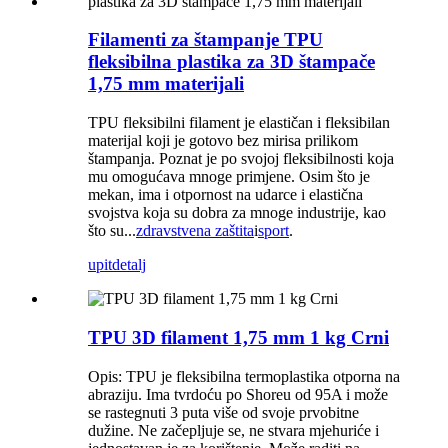
Filamenti za štampanje TPU
fleksibilna plastika za 3D štampače
1,75 mm materijali
TPU fleksibilni filament je elastičan i fleksibilan
materijal koji je gotovo bez mirisa prilikom
štampanja. Poznat je po svojoj fleksibilnosti koja
mu omogućava mnoge primjene. Osim što je
mekan, ima i otpornost na udarce i elastična
svojstva koja su dobra za mnoge industrije, kao
što su...
zdravstvena zaštita
i
sport
.
upit
detalj
TPU 3D filament 1,75 mm 1 kg Crni
Opis: TPU je fleksibilna termoplastika otporna na
abraziju. Ima tvrdoću po Shoreu od 95A i može
se rastegnuti 3 puta više od svoje prvobitne
dužine. Ne začepljuje se, ne stvara mjehuriće i