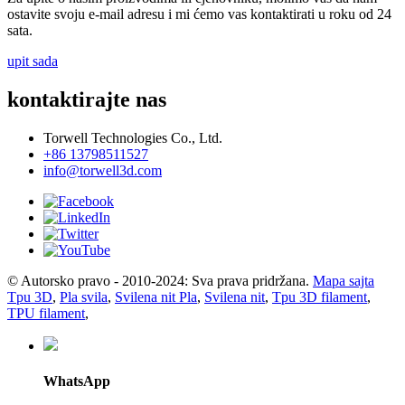
ostavite svoju e-mail adresu i mi ćemo vas kontaktirati u roku od 24
sata.
upit sada
kontaktirajte nas
Torwell Technologies Co., Ltd.
+86 13798511527
info@torwell3d.com
© Autorsko pravo - 2010-2024: Sva prava pridržana.
Mapa sajta
Tpu 3D
,
Pla svila
,
Svilena nit Pla
,
Svilena nit
,
Tpu 3D filament
,
TPU filament
,
WhatsApp