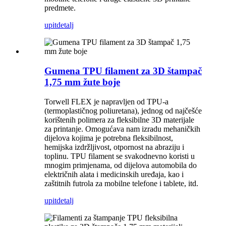
predmete.
upit
detalj
Gumena TPU filament za 3D štampač
1,75 mm žute boje
Torwell FLEX je napravljen od TPU-a
(termoplastičnog poliuretana), jednog od najčešće
korištenih polimera za fleksibilne 3D materijale
za printanje. Omogućava nam izradu mehaničkih
dijelova kojima je potrebna fleksibilnost,
hemijska izdržljivost, otpornost na abraziju i
toplinu. TPU filament se svakodnevno koristi u
mnogim primjenama, od dijelova automobila do
električnih alata i medicinskih uređaja, kao i
zaštitnih futrola za mobilne telefone i tablete, itd.
upit
detalj