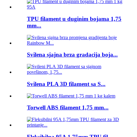
TPU filament u duginim bojama 1,75
mm...
Svilena sjajna brza gradacija boja...
Svilena PLA 3D filament sa S...
Torwell ABS filament 1,75 mm...
Fleksibilna 95A 1,75mm TPU fil...