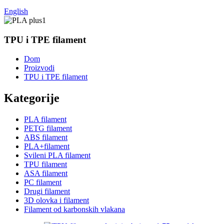
English
TPU i TPE filament
Dom
Proizvodi
TPU i TPE filament
Kategorije
PLA filament
PETG filament
ABS filament
PLA+filament
Svileni PLA filament
TPU filament
ASA filament
PC filament
Drugi filament
3D olovka i filament
Filament od karbonskih vlakana