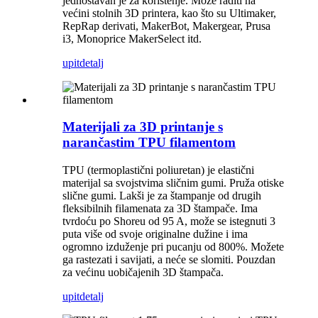
jednostavan je za korištenje. Može raditi na
većini stolnih 3D printera, kao što su Ultimaker,
RepRap derivati, MakerBot, Makergear, Prusa
i3, Monoprice MakerSelect itd.
upit
detalj
Materijali za 3D printanje s
narančastim TPU filamentom
TPU (termoplastični poliuretan) je elastični
materijal sa svojstvima sličnim gumi. Pruža otiske
slične gumi. Lakši je za štampanje od drugih
fleksibilnih filamenata za 3D štampače. Ima
tvrdoću po Shoreu od 95 A, može se istegnuti 3
puta više od svoje originalne dužine i ima
ogromno izduženje pri pucanju od 800%. Možete
ga rastezati i savijati, a neće se slomiti. Pouzdan
za većinu uobičajenih 3D štampača.
upit
detalj