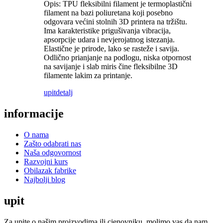
Opis: TPU fleksibilni filament je termoplastični
filament na bazi poliuretana koji posebno
odgovara većini stolnih 3D printera na tržištu.
Ima karakteristike prigušivanja vibracija,
apsorpcije udara i nevjerojatnog istezanja.
Elastične je prirode, lako se rasteže i savija.
Odlično prianjanje na podlogu, niska otpornost
na savijanje i slab miris čine fleksibilne 3D
filamente lakim za printanje.
upit
detalj
informacije
O nama
Zašto odabrati nas
Naša odgovornost
Razvojni kurs
Obilazak fabrike
Najbolji blog
upit
Za upite o našim proizvodima ili cjenovniku, molimo vas da nam