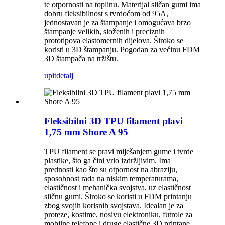
te otpornosti na toplinu. Materijal sličan gumi ima
dobru fleksibilnost s tvrdoćom od 95A,
jednostavan je za štampanje i omogućava brzo
štampanje velikih, složenih i preciznih
prototipova elastomernih dijelova. Široko se
koristi u 3D štampanju. Pogodan za većinu FDM
3D štampača na tržištu.
upit
detalj
Fleksibilni 3D TPU filament plavi
1,75 mm Shore A 95
TPU filament se pravi miješanjem gume i tvrde
plastike, što ga čini vrlo izdržljivim. Ima
prednosti kao što su otpornost na abraziju,
sposobnost rada na niskim temperaturama,
elastičnost i mehanička svojstva, uz elastičnost
sličnu gumi. Široko se koristi u FDM printanju
zbog svojih korisnih svojstava. Idealan je za
proteze, kostime, nosivu elektroniku, futrole za
mobilne telefone i druge elastične 3D printane