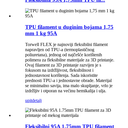
TPU filament u duginim bojama 1,75
mm 1 kg 95A
Torwell FLEX je najnoviji fleksibilni filament
napravljen od TPU-a (termoplastičnog
poliuretana), jednog od najčešće korištenih
polimera za fleksibilne materijale za 3D printanje.
Ovaj filament za 3D printanje razvijen je s
fokusom na izdržljivost, fleksibilnost i
jednostavnost korištenja. Sada iskoristite
prednosti TPU-a i jednostavne obrade. Materijal
se minimalno savija, ima malo skupljanje, vrlo je
izdržljiv i otporan na većinu hemikalija i ulja.
upit
detalj
Fleksibilni 95A 1.75mm TPU filament