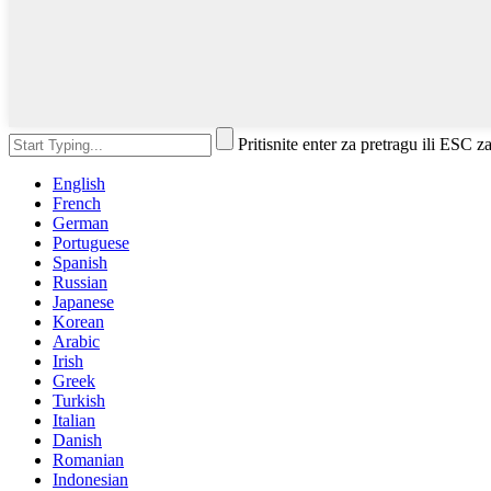
Pritisnite enter za pretragu ili ESC z
English
French
German
Portuguese
Spanish
Russian
Japanese
Korean
Arabic
Irish
Greek
Turkish
Italian
Danish
Romanian
Indonesian