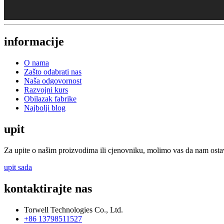
informacije
O nama
Zašto odabrati nas
Naša odgovornost
Razvojni kurs
Obilazak fabrike
Najbolji blog
upit
Za upite o našim proizvodima ili cjenovniku, molimo vas da nam ostavi
upit sada
kontaktirajte nas
Torwell Technologies Co., Ltd.
+86 13798511527