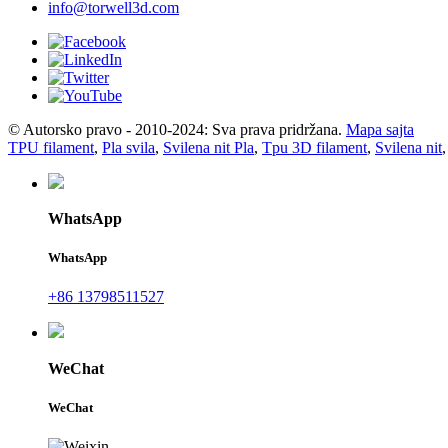
info@torwell3d.com
© Autorsko pravo - 2010-2024: Sva prava pridržana.
Mapa sajta
TPU filament
,
Pla svila
,
Svilena nit Pla
,
Tpu 3D filament
,
Svilena nit
WhatsApp
WhatsApp
+86 13798511527
WeChat
WeChat