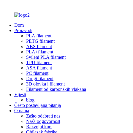
Dom
Proizvodi
PLA filament
PETG filament
ABS filament
PLA+filament
Svileni PLA filament
TPU filament
ASA filament
PC filament
Drugi filament
3D olovka i filament
Filament od karbonskih vlakana
Vijesti
blog
Često postavljana pitanja
O nama
Zašto odabrati nas
Naša odgovornost
Razvojni kurs
Obilazak fabrike