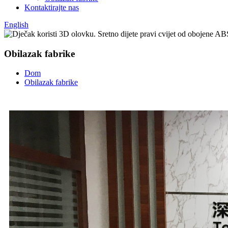
Kontaktirajte nas
English
Obilazak fabrike
Dom
Obilazak fabrike