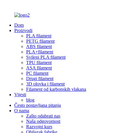
Dom
Proizvodi
PLA filament
PETG filament
ABS filament
PLA+filament
Svileni PLA filament
TPU filament
ASA filament
PC filament
Drugi filament
3D olovka i filament
Filament od karbonskih vlakana
Vijesti
blog
Često postavljana pitanja
O nama
Zašto odabrati nas
Naša odgovornost
Razvojni kurs
Obilazak fabrike