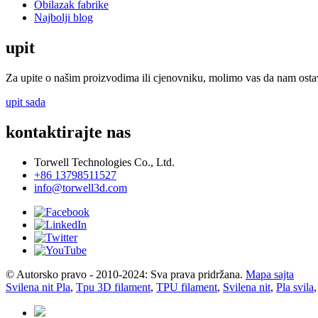
Obilazak fabrike
Najbolji blog
upit
Za upite o našim proizvodima ili cjenovniku, molimo vas da nam ostavi
upit sada
kontaktirajte nas
Torwell Technologies Co., Ltd.
+86 13798511527
info@torwell3d.com
© Autorsko pravo - 2010-2024: Sva prava pridržana.
Mapa sajta
Svilena nit Pla
,
Tpu 3D filament
,
TPU filament
,
Svilena nit
,
Pla svila