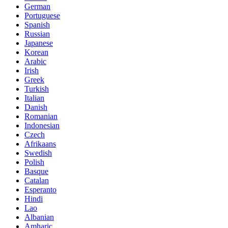
German
Portuguese
Spanish
Russian
Japanese
Korean
Arabic
Irish
Greek
Turkish
Italian
Danish
Romanian
Indonesian
Czech
Afrikaans
Swedish
Polish
Basque
Catalan
Esperanto
Hindi
Lao
Albanian
Amharic