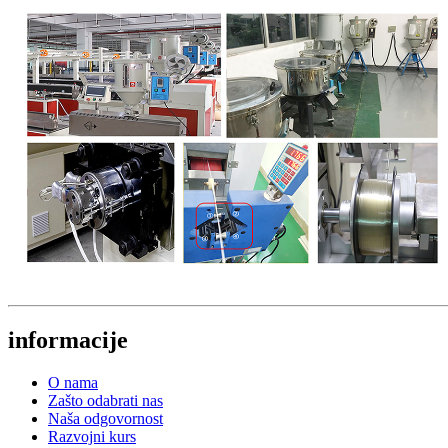
informacije
O nama
Zašto odabrati nas
Naša odgovornost
Razvojni kurs