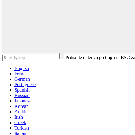
Pritisnite enter za pretragu ili ESC z
English
French
German
Portuguese
Spanish
Russian
Japanese
Korean
Arabic
Irish
Greek
Turkish
Italian