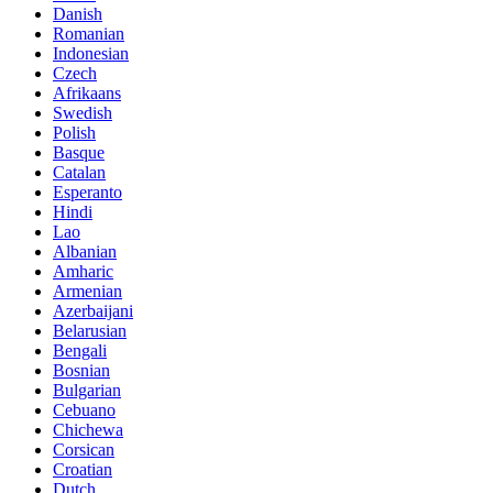
Danish
Romanian
Indonesian
Czech
Afrikaans
Swedish
Polish
Basque
Catalan
Esperanto
Hindi
Lao
Albanian
Amharic
Armenian
Azerbaijani
Belarusian
Bengali
Bosnian
Bulgarian
Cebuano
Chichewa
Corsican
Croatian
Dutch