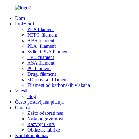
Dom
Proizvodi
PLA filament
PETG filament
ABS filament
PLA+filament
Svileni PLA filament
TPU filament
ASA filament
PC filament
Drugi filament
3D olovka i filament
Filament od karbonskih vlakana
Vijesti
blog
Često postavljana pitanja
O nama
Zašto odabrati nas
Naša odgovornost
Razvojni kurs
Obilazak fabrike
Kontaktirajte nas