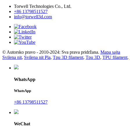
Torwell Technologies Co., Ltd.
+86 13798511527
info@torwell3d.com
© Autorsko pravo - 2010-2024: Sva prava pridržana.
Mapa sajta
Svilena nit
,
Svilena nit Pla
,
Tpu 3D filament
,
Tpu 3D
,
TPU filament
,
WhatsApp
WhatsApp
+86 13798511527
WeChat