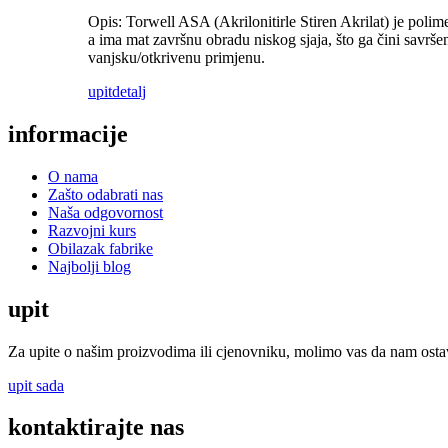
Opis: Torwell ASA (Akrilonitirle Stiren Akrilat) je poli
a ima mat završnu obradu niskog sjaja, što ga čini savršen
vanjsku/otkrivenu primjenu.
upit
detalj
informacije
O nama
Zašto odabrati nas
Naša odgovornost
Razvojni kurs
Obilazak fabrike
Najbolji blog
upit
Za upite o našim proizvodima ili cjenovniku, molimo vas da nam ostavi
upit sada
kontaktirajte nas