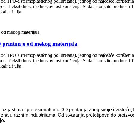
 od TPU-a (termoplastičnog poliuretana), jednog od najčešće korištenih 
vost, fleksibilnost i jednostavnost korištenja. Sada iskoristite prednost
alija i ulja.
 printanje od mekog materijala
 od TPU-a (termoplastičnog poliuretana), jednog od najčešće korištenih 
vost, fleksibilnost i jednostavnost korištenja. Sada iskoristite prednost
alija i ulja.
zijastima i profesionalcima 3D printanja zbog svoje čvrstoće, fle
imjena u raznim industrijama. Od stvaranja prototipova do proizvo
je.