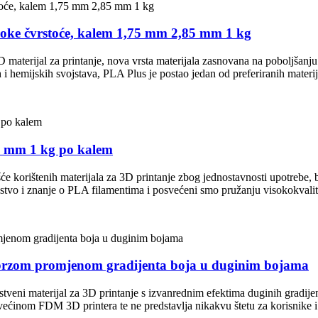
oke čvrstoće, kalem 1,75 mm 2,85 mm 1 kg
 materijal za printanje, nova vrsta materijala zasnovana na poboljšanju 
 i hemijskih svojstava, PLA Plus je postao jedan od preferiranih materij
5 mm 1 kg po kalem
će korištenih materijala za 3D printanje zbog jednostavnosti upotrebe, b
kustvo i znanje o PLA filamentima i posvećeni smo pružanju visokokval
 s brzom promjenom gradijenta boja u duginim bojama
stveni materijal za 3D printanje s izvanrednim efektima duginih gradij
s većinom FDM 3D printera te ne predstavlja nikakvu štetu za korisnike i