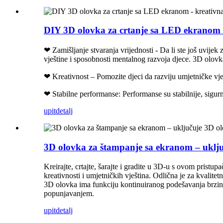
DIY 3D olovka za crtanje sa LED ekranom -
❤ Zamišljanje stvaranja vrijednosti - Da li ste još uvijek
vještine i sposobnosti mentalnog razvoja djece. 3D olovka 
❤ Kreativnost – Pomozite djeci da razviju umjetničke vješ
❤ Stabilne performanse: Performanse su stabilnije, sigurni
upit
detalj
3D olovka za štampanje sa ekranom – uklju
Kreirajte, crtajte, šarajte i gradite u 3D-u s ovom pri
kreativnosti i umjetničkih vještina. Odlična je za kvalit
3D olovka ima funkciju kontinuiranog podešavanja brzine d
popunjavanjem.
upit
detalj