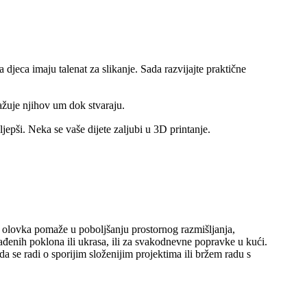
 djeca imaju talenat za slikanje. Sada razvijajte praktične
gažuje njihov um dok stvaraju.
ljepši. Neka se vaše dijete zaljubi u 3D printanje.
 olovka pomaže u poboljšanju prostornog razmišljanja,
rađenih poklona ili ukrasa, ili za svakodnevne popravke u kući.
 se radi o sporijim složenijim projektima ili bržem radu s