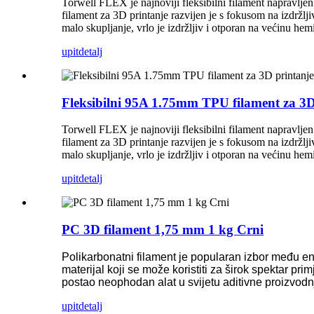
Torwell FLEX je najnoviji fleksibilni filament napravljen
filament za 3D printanje razvijen je s fokusom na izdržlji
malo skupljanje, vrlo je izdržljiv i otporan na većinu hemik
upit
detalj
Fleksibilni 95A 1.75mm TPU filament za 3D
Torwell FLEX je najnoviji fleksibilni filament napravljen
filament za 3D printanje razvijen je s fokusom na izdržlji
malo skupljanje, vrlo je izdržljiv i otporan na većinu hemik
upit
detalj
PC 3D filament 1,75 mm 1 kg Crni
Polikarbonatni filament je popularan izbor među entu
materijal koji se može koristiti za širok spektar pr
postao neophodan alat u svijetu aditivne proizvodn
upit
detalj