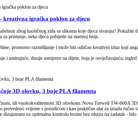
 kreativna igračka poklon za djecu
 zabrinuti zbog haotičnog zida sa slikama koje djeca stvaraju? Pokažite da
za printanje, neka djeca pobijede na startnoj liniji.
tine, prostorno razmišljanje i može biti odličan kreativni izlaz koji an
je i umirujuće, dizajn usmjeren na dijete, boja je osvježavajuća, izgled 
čuje 3D olovku, 3 boje PLA filamenta
stupačnom, ali visokokvalitetnom 3D olovkom. Nova Torwell TW-600A 3D
etno provedeno vrijeme s porodicom i kao praktičan alat za izradu ručno 
izajniranu za optimalnu kontrolu brzine bez obzira na zadatak - bilo da