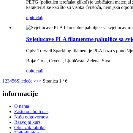
PETG (polietilen tereftalat glikol) je uobičajeni materijal
karakteristike kao što su visoka čvrstoća, hemijska otpor
upit
detalj
Svjetlucave PLA filamentne pahuljice sa sv
Opis: Torwell Sparkling filament je PLA baza s puno šljo
Boja: Crna, Crvena, Ljubičasta, Zelena, Siva.
upit
detalj
1
2
3
4
5
6
Sljedeće >
>>
Stranica 1 / 6
informacije
O nama
Zašto odabrati nas
Naša odgovornost
Razvojni kurs
Obilazak fabrike
Najbolji blog