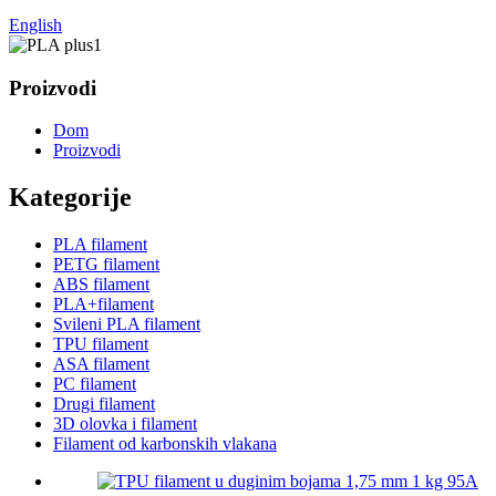
English
Proizvodi
Dom
Proizvodi
Kategorije
PLA filament
PETG filament
ABS filament
PLA+filament
Svileni PLA filament
TPU filament
ASA filament
PC filament
Drugi filament
3D olovka i filament
Filament od karbonskih vlakana