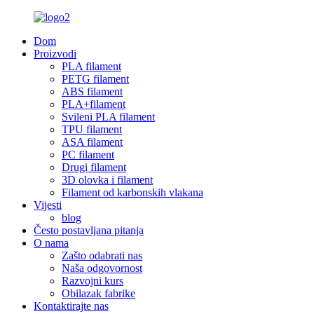
Dom
Proizvodi
PLA filament
PETG filament
ABS filament
PLA+filament
Svileni PLA filament
TPU filament
ASA filament
PC filament
Drugi filament
3D olovka i filament
Filament od karbonskih vlakana
Vijesti
blog
Često postavljana pitanja
O nama
Zašto odabrati nas
Naša odgovornost
Razvojni kurs
Obilazak fabrike
Kontaktirajte nas