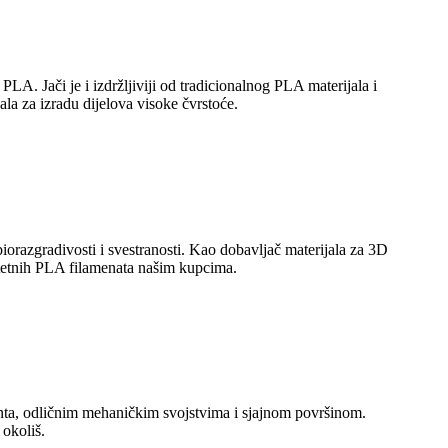
PLA. Jači je i izdržljiviji od tradicionalnog PLA materijala i
ala za izradu dijelova visoke čvrstoće.
iorazgradivosti i svestranosti. Kao dobavljač materijala za 3D
itetnih PLA filamenata našim kupcima.
enta, odličnim mehaničkim svojstvima i sjajnom površinom.
 okoliš.