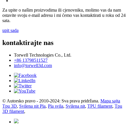
Za upite o našim proizvodima ili cjenovniku, molimo vas da nam
ostavite svoju e-mail adresu i mi ćemo vas kontaktirati u roku od 24
sata.
upit sada
kontaktirajte nas
Torwell Technologies Co., Ltd.
+86 13798511527
info@torwell3d.com
© Autorsko pravo - 2010-2024: Sva prava pridržana.
Mapa sajta
Tpu 3D
,
Svilena nit Pla
,
Pla svila
,
Svilena nit
,
TPU filament
,
Tpu
3D filament
,