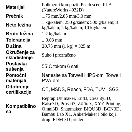
Polimerni kompoziti Pearlescent PLA
Materijal
(NatureWorks 4032D
)
Prečnik
1,75 mm/2,85 mm/3,0 mm
1 kg/kalem; 250 g/kalem; 500 g/kalem; 3
Neto težina
kg/kalem; 5 kg/kalem; 10 kg/kalem
Bruto težina
1,2 kg/kalem
Tolerancija
± 0,03 mm
Dužina
1
0,75 mm (1 kg) = 325 m
Okruženje za
Suho i prozračeno
skladištenje
Postavka
55
˚
C tokom 6 sati
sušenja
Pomoćni
Nanesite sa Torwell HIPS-om, Torwell
materijali
PVA-om
Odobrenje
CE, MSDS, Reach, FDA, TUV i SGS
certifikacije
Reprap,Ultimaker, End3, Creality3D,
Raise3D, Prusa i3, Z
or
trax, XYZ Printing,
Kompatibilno
Omni3D, Snapmaker, BIQU3D, BCN3D,
sa
Bambu Lab X1, AnkerMaker i bilo koji
drugi FDM 3D printeri