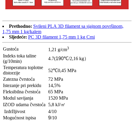
Prethodno:
Svileni PLA 3D filament sa sjajnom površinom,
1,75 mm 1 kg/kalem
Sljedeće:
PC 3D filament 1,75 mm 1 kg Crni
3
Gustoća
1,21 g/cm
Indeks toka taline
4.7
(
190
℃
/2,16 kg
）
(g/10min)
Temperatura toplotne
52
℃
0,45 MPa
distorzije
Zatezna čvrstoća
72 MPa
Istezanje pri prekidu
14,5%
Fleksibilna čvrstoća
65 MPa
Modul savijanja
1520 MPa
IZOD udarna čvrstoća
5,8 kJ/
㎡
Izdržljivost
4/10
Mogućnost ispisa
9
/10