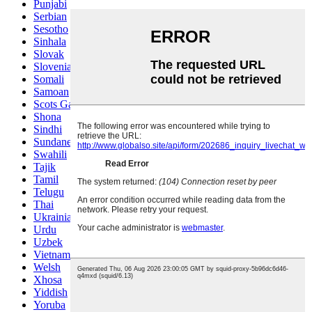
Punjabi
Serbian
Sesotho
Sinhala
Slovak
Slovenian
Somali
Samoan
Scots Gaelic
Shona
Sindhi
Sundanese
Swahili
Tajik
Tamil
Telugu
Thai
Ukrainian
Urdu
Uzbek
Vietnamese
Welsh
Xhosa
Yiddish
Yoruba