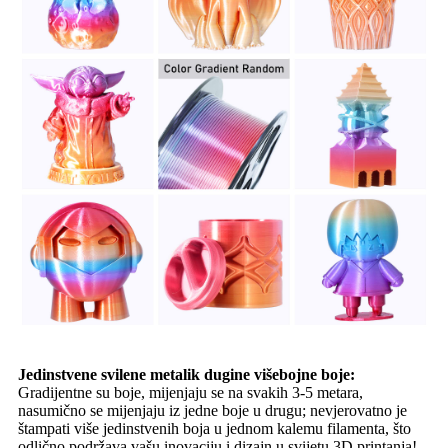
Jedinstvene svilene metalik dugine višebojne boje:
Gradijentne su boje, mijenjaju se na svakih 3-5 metara,
nasumično se mijenjaju iz jedne boje u drugu; nevjerovatno je
štampati više jedinstvenih boja u jednom kalemu filamenta, što
odlično podržava vašu inovaciju i dizajn u svijetu 3D printanja!