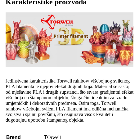
Karakteristike proizvoda
Jedinstvena karakteristika Torwell rainbow višebojnog svilenog
PLA filamenta je njegov efekat duginih boja. Materijal se sastoji
od mješavine PLA i drugih supstanci, što stvara gradijentni efekat
više boja na štampanom objektu, što ga čini idealnim za izradu
umjetničkih i dekorativnih predmeta. Osim toga, Torwell
rainbow višebojni svileni PLA filament ima odlična mehanička
svojstva i sjajnu površinu, što osigurava visok kvalitet i
dugotrajnu upotrebu štampanog objekta.
Brend
T
Orwell