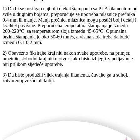
1) Da bi se postigao najbolji efekat štampanja sa PLA filamentom od
svile u duginim bojama, preporučuje se upotreba mlaznice prečnika
0,4 mm ili manje. Manji prečnici mlaznica mogu postići bolji detalj i
kvalitet površine. Preporučena temperatura štampanja je između
200-220°C, sa temperaturom sloja između 45-65°C. Optimalna
brzina štampanja je oko 50-60 mm/s, a visina sloja treba da bude
između 0,1-0,2 mm.
2) Obavezno fiksirajte kraj niti nakon svake upotrebe, na primjer,
umetnite slobodni kraj niti u otvor kako biste izbjegli zapetljavanje
niti prilikom sljedeće upotrebe.
3) Da biste produžili vijek trajanja filamenta, čuvajte ga u suhoj,
zatvorenoj vrećici ili kutiji.