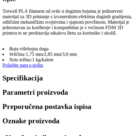
Torwell PLA filament od svile u duginim bojama je jedinstveni
materijal za 3D printanje s izvanrednim efektima duginih gradijenta,
odličnim mehaničkim svojstvima i sjajnom površinom. Materijal je
jednostavan za korištenje i kompatibilan je s većinom FDM 3D
printera te ne predstavlja nikakvu štetu za korisnike i okoliš.
Boja:
višebojna duga
Veličina:
1,75 mm/2,85 mm/3,0 mm
Neto težina:
1 kg/kalem
Pošaljite nam e-poštu
Specifikacija
Parametri proizvoda
Preporučena postavka ispisa
Oznake proizvoda