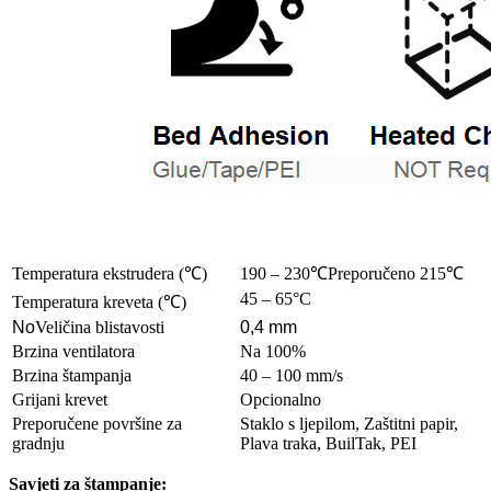
Temperatura ekstrudera (
℃
)
190 – 230
℃
Preporučeno 215
℃
45 – 65°C
Temperatura kreveta (
℃
)
No
Veličina blistavosti
0,4 mm
Brzina ventilatora
Na 100%
Brzina štampanja
40 – 100 mm/s
Grijani krevet
Opcionalno
Preporučene površine za
Staklo s ljepilom, Zaštitni papir,
gradnju
Plava traka, BuilTak, PEI
Savjeti za štampanje: