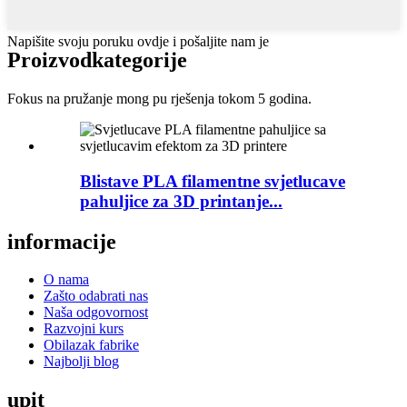
Napišite svoju poruku ovdje i pošaljite nam je
Proizvod
kategorije
Fokus na pružanje mong pu rješenja tokom 5 godina.
Blistave PLA filamentne svjetlucave
pahuljice za 3D printanje...
informacije
O nama
Zašto odabrati nas
Naša odgovornost
Razvojni kurs
Obilazak fabrike
Najbolji blog
upit