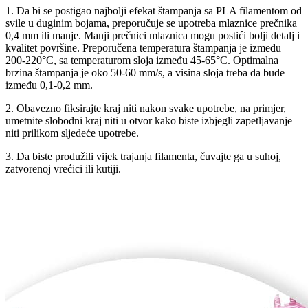
1. Da bi se postigao najbolji efekat štampanja sa PLA filamentom od
svile u duginim bojama, preporučuje se upotreba mlaznice prečnika
0,4 mm ili manje. Manji prečnici mlaznica mogu postići bolji detalj i
kvalitet površine. Preporučena temperatura štampanja je između
200-220°C, sa temperaturom sloja između 45-65°C. Optimalna
brzina štampanja je oko 50-60 mm/s, a visina sloja treba da bude
između 0,1-0,2 mm.
2. Obavezno fiksirajte kraj niti nakon svake upotrebe, na primjer,
umetnite slobodni kraj niti u otvor kako biste izbjegli zapetljavanje
niti prilikom sljedeće upotrebe.
3. Da biste produžili vijek trajanja filamenta, čuvajte ga u suhoj,
zatvorenoj vrećici ili kutiji.