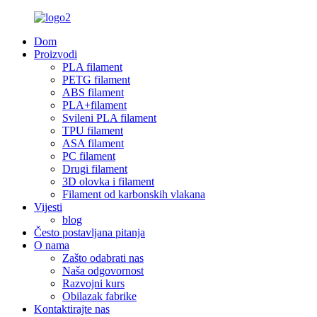
Dom
Proizvodi
PLA filament
PETG filament
ABS filament
PLA+filament
Svileni PLA filament
TPU filament
ASA filament
PC filament
Drugi filament
3D olovka i filament
Filament od karbonskih vlakana
Vijesti
blog
Često postavljana pitanja
O nama
Zašto odabrati nas
Naša odgovornost
Razvojni kurs
Obilazak fabrike
Kontaktirajte nas